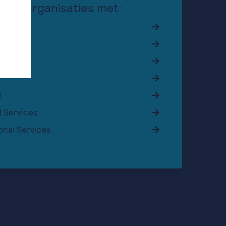
lpen organisaties met:
ucture
ce
I
 Services
onal Services