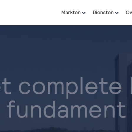
Markten
Diensten
Ov
t complete 
fundament