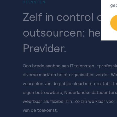
DIENSTEN
geb
Zelf in control of v
outsourcen: het ka
Previder.
Ons brede aanbod aan IT-diensten, -professi
diverse markten helpt organisaties verder. W
voordelen van de public cloud met de stabilite
eigen betrouwbare, Nederlandse datacenters,
weerbaar als flexibel zijn. Zo zijn we klaar vo
van de toekomst.