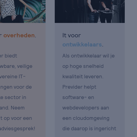
or
overheden
.
It voor
ontwikkelaars
.
er biedt
Als ontwikkelaar wil je
wbare, veilige
op hoge snelheid
vereine IT-
kwaliteit leveren.
ingen voor de
Previder helpt
ke sector in
software- en
and. Neem
webdevelopers aan
t op voor een
een cloudomgeving
 adviesgesprek!
die daarop is ingericht