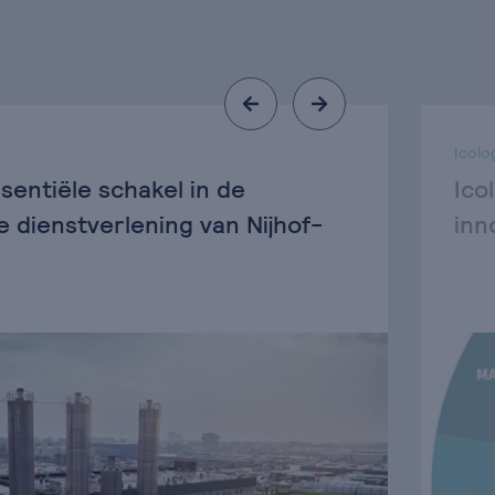
Icolo
sentiële schakel in de
Ico
e dienstverlening van Nijhof-
inn