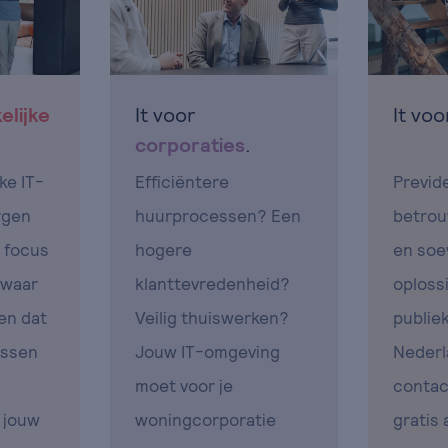
elijke
It voor
It vo
corporaties
.
ke IT-
Efficiëntere
Previd
rgen
huurprocessen? Een
betrou
e focus
hogere
en soe
 waar
klanttevredenheid?
oploss
 en dat
Veilig thuiswerken?
publie
essen
Jouw IT-omgeving
Nederl
moet voor je
contac
 jouw
woningcorporatie
gratis