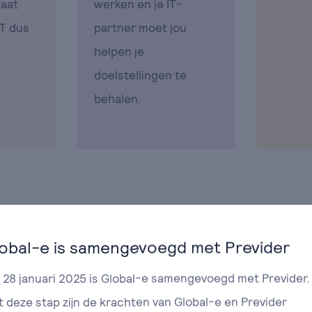
aat
werken en je IT-
 IT dus
partner moet jou
helpen je
doelstellingen te
behalen.
obal-e is samengevoegd met Previder
 28 januari 2025 is Global-e samengevoegd met Previder.
 deze stap zijn de krachten van Global-e en Previder