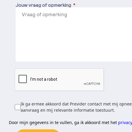
Jouw vraag of opmerking
Ik ga ermee akkoord dat Previder contact met mij opnee
aanvraag en mij relevante informatie toestuurt.
Door mijn gegevens in te vullen, ga ik akkoord met het
privac