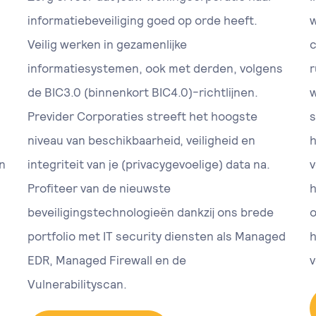
informatiebeveiliging goed op orde heeft.
w
Veilig werken in gezamenlijke
c
informatiesystemen, ook met derden, volgens
r
de BIC3.0 (binnenkort BIC4.0)-richtlijnen.
w
Previder Corporaties streeft het hoogste
s
niveau van beschikbaarheid, veiligheid en
h
n
integriteit van je (privacygevoelige) data na.
v
Profiteer van de nieuwste
h
beveiligingstechnologieën dankzij ons brede
o
portfolio met IT security diensten als Managed
h
EDR, Managed Firewall en de
v
Vulnerabilityscan.