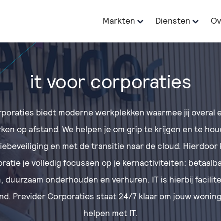
Markten
Diensten
Ov
it voor corporaties
poraties biedt moderne werkplekken waarmee jij overal en 
ken op afstand. We helpen je om grip te krijgen en te hou
iebeveiliging en met de transitie naar de cloud. Hierdoor ku
atie je volledig focussen op je kernactiviteiten: betaal
 duurzaam onderhouden en verhuren. IT is hierbij facilit
d. Previder Corporaties staat 24/7 klaar om jouw woning
helpen met IT.