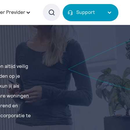
er Previder
Support
altijd veilig
den op je
n jij als
bare woningen
erend en
corporatie te