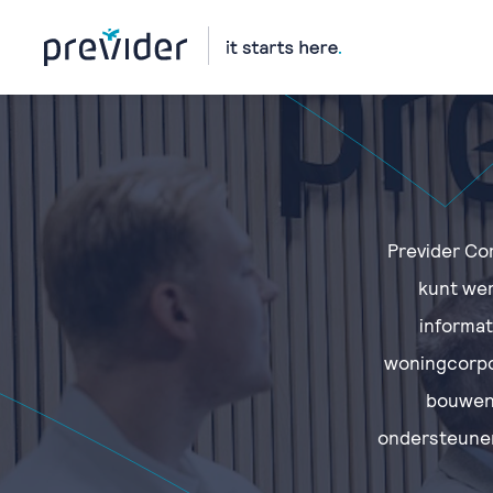
Previder Cor
kunt wer
informat
woningcorpor
bouwen,
ondersteunen