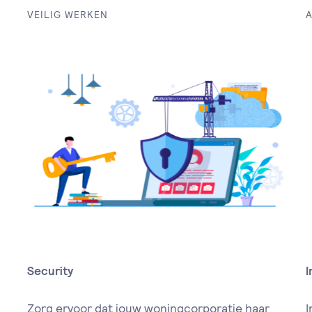
VEILIG WERKEN
A
Security
I
Zorg ervoor dat jouw woningcorporatie haar
I