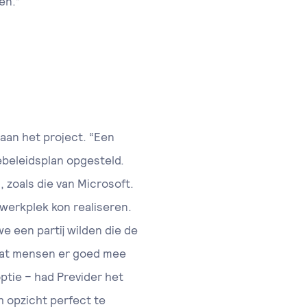
en.”'
aan het project. “Een
ebeleidsplan opgesteld.
 zoals die van Microsoft.
werkplek kon realiseren.
e een partij wilden die de
 dat mensen er goed mee
tie – had Previder het
h opzicht perfect te