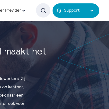
er Previder
Support
d maakt het
ewerkers. Zij
u op kantoor,
zoek naar een
r er ook voor