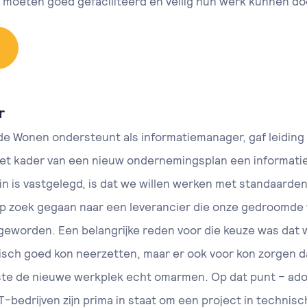
ze moeten goed gefaciliteerd en veilig hun werk kunnen do
r
de Wonen ondersteunt als informatiemanager, gaf leiding 
n het kader van een nieuw ondernemingsplan een informati
in is vastgelegd, is dat we willen werken met standaarden,
op zoek gegaan naar een leverancier die onze gedroomde 
r geworden. Een belangrijke reden voor die keuze was dat w
nisch goed kon neerzetten, maar er ook voor kon zorgen
ste de nieuwe werkplek echt omarmen. Op dat punt – adop
T-bedrijven zijn prima in staat om een project in technisc