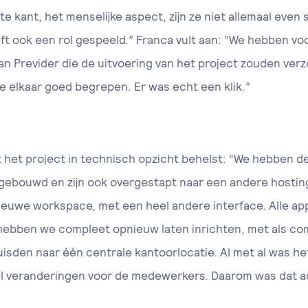
te kant, het menselijke aspect, zijn ze niet allemaal even 
ft ook een rol gespeeld.” Franca vult aan: “We hebben voo
 Previder die de uitvoering van het project zouden verz
e elkaar goed begrepen. Er was echt een klik.”
t het project in technisch opzicht behelst: “We hebben d
gebouwd en zijn ook overgestapt naar een andere hostin
ieuwe workspace, met een heel andere interface. Alle ap
hebben we compleet opnieuw laten inrichten, met als co
isden naar één centrale kantoorlocatie. Al met al was h
eel veranderingen voor de medewerkers. Daarom was dat a