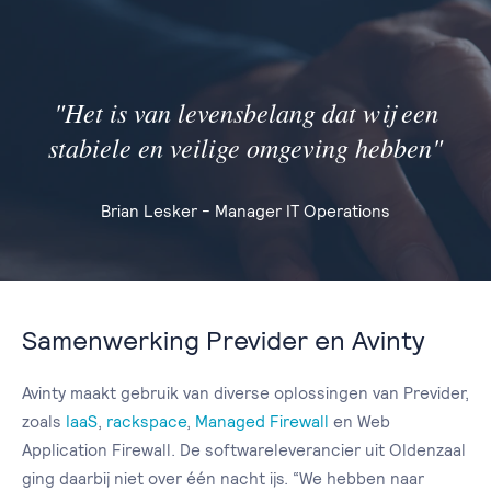
"Het is van levensbelang dat wij een
stabiele en veilige omgeving hebben"
Brian Lesker - Manager IT Operations
Samenwerking Previder en Avinty
Avinty maakt gebruik van diverse oplossingen van Previder,
zoals
IaaS
,
rackspace
,
Managed Firewall
en Web
Application Firewall. De softwareleverancier uit Oldenzaal
ging daarbij niet over één nacht ijs. “We hebben naar