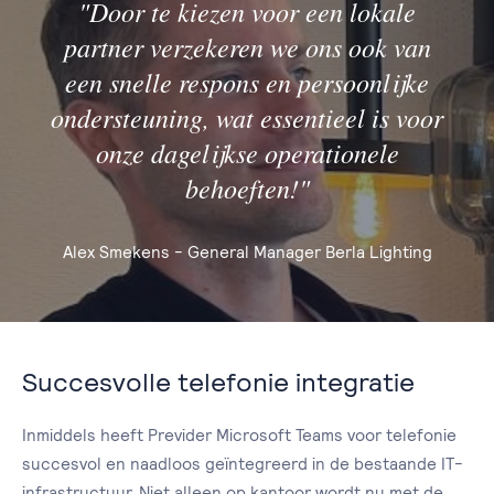
"Door te kiezen voor een lokale
partner verzekeren we ons ook van
een snelle respons en persoonlijke
ondersteuning, wat essentieel is voor
onze dagelijkse operationele
behoeften!"
Alex Smekens - General Manager Berla Lighting
Succesvolle telefonie integratie
Inmiddels heeft Previder Microsoft Teams voor telefonie
succesvol en naadloos geïntegreerd in de bestaande IT-
infrastructuur. Niet alleen op kantoor wordt nu met de