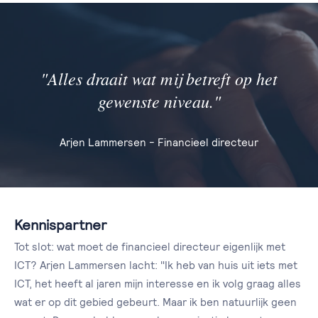
"Alles draait wat mij betreft op het
gewenste niveau."
Arjen Lammersen - Financieel directeur
Kennispartner
Tot slot: wat moet de financieel directeur eigenlijk met
ICT? Arjen Lammersen lacht: "Ik heb van huis uit iets met
ICT, het heeft al jaren mijn interesse en ik volg graag alles
wat er op dit gebied gebeurt. Maar ik ben natuurlijk geen