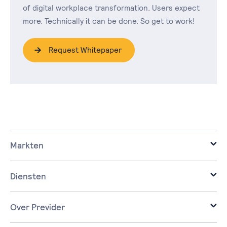
of digital workplace transformation. Users expect
more. Technically it can be done. So get to work!
Request Whitepaper
Markten
it voor de zakelijke markt.
it voor corporaties.
Diensten
it voor de zorg.
Infrastructure
it voor ontwikkelaars.
Cloud
Over Previder
it voor overheden.
Workplace
Over Previder
Bekijk alle markten