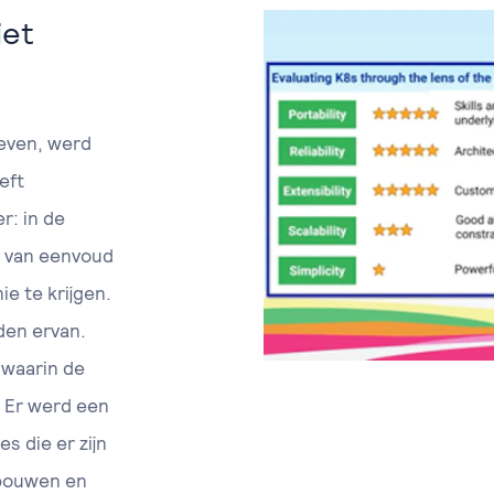
iet
geven, werd
eft
r: in de
k van eenvoud
ie te krijgen.
den ervan.
 waarin de
. Er werd een
s die er zijn
 bouwen en