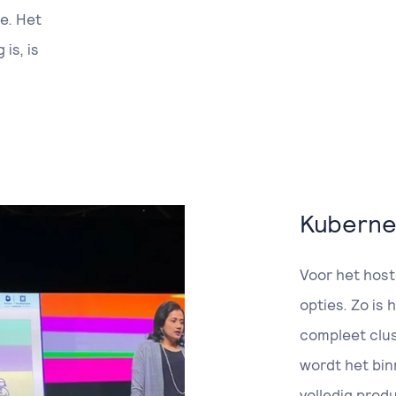
e. Het
is, is
Kubernet
Voor het host
opties. Zo is
compleet clust
wordt het bin
volledig produ