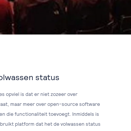
olwassen status
s opviel is dat er niet zozeer over
raat, maar meer over open-source software
 die functionaliteit toevoegt. Inmiddels is
bruikt platform dat het de volwassen status