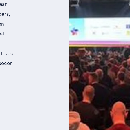
 aan
ders,
en
et
dt voor
ubecon