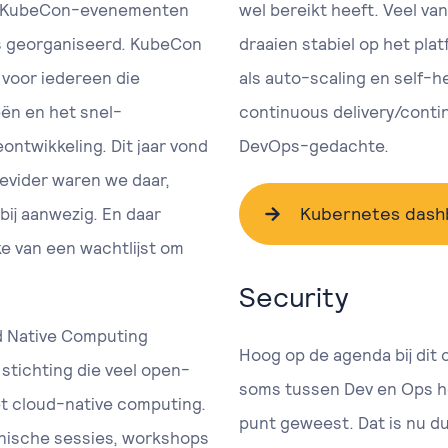
De KubeCon-evenementen
wel bereikt heeft. Veel v
ies georganiseerd. KubeCon
draaien stabiel op het pla
 voor iedereen die
als auto-scaling en self-h
eën en het snel-
continuous delivery/conti
ntwikkeling. Dit jaar vond
DevOps-gedachte.
revider waren we daar,
Kubernetes dash
ij aanwezig. En daar
e van een wachtlijst om
Security
d Native Computing
Hoog op de agenda bij dit
stichting die veel open-
soms tussen Dev en Ops he
t cloud-native computing.
punt geweest. Dat is nu dui
nische sessies, workshops