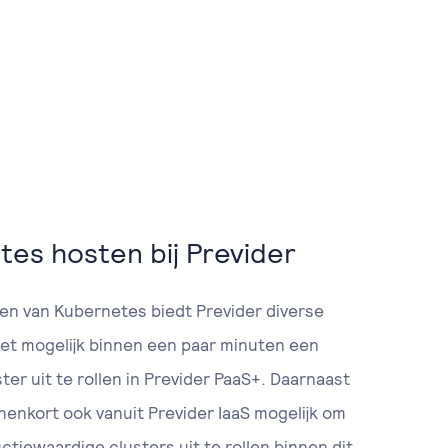
es hosten bij Previder
en van Kubernetes biedt Previder diverse
 het mogelijk binnen een paar minuten een
er uit te rollen in Previder PaaS+. Daarnaast
nenkort ook vanuit Previder IaaS mogelijk om
ctiewaardige clusters uit te rollen binnen dit