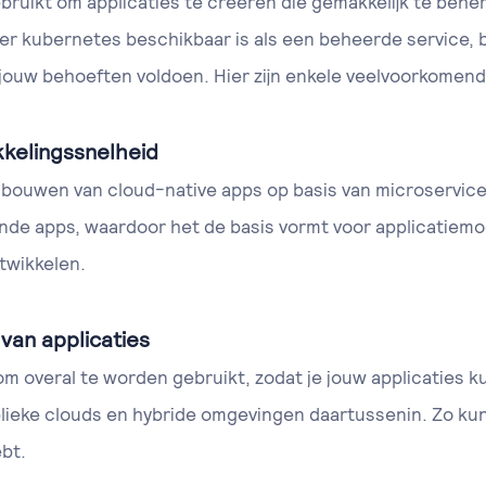
ruikt om applicaties te creëren die gemakkelijk te beher
er kubernetes beschikbaar is als een beheerde service,
 jouw behoeften voldoen. Hier zijn enkele veelvoorkomend
kkelingssnelheid
t bouwen van cloud-native apps op basis van microservic
nde apps, waardoor het de basis vormt voor applicatiemod
ntwikkelen.
van applicaties
 overal te worden gebruikt, zodat je jouw applicaties ku
ieke clouds en hybride omgevingen daartussenin. Zo kun 
ebt.