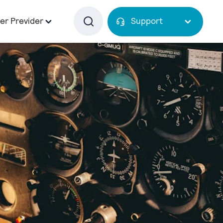
er Previder
Support