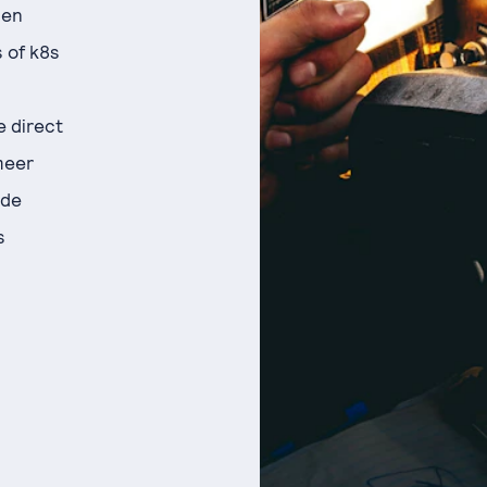
 en
 of k8s
e direct
 meer
 de
s