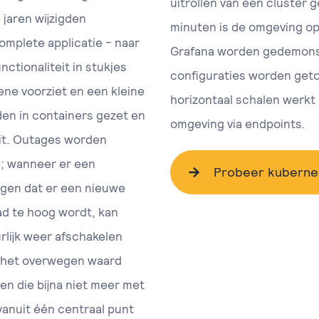
uitrollen van een cluster 
 jaren wijzigden
minuten is de omgeving o
omplete applicatie - naar
Grafana worden gedemonstr
nctionaliteit in stukjes
configuraties worden geto
 ene voorziet en een kleine
horizontaal schalen werkt 
den in containers gezet en
omgeving via endpoints.
dit. Outages worden
s; wanneer er een
Probeer kubernet
rgen dat er een nieuwe
ad te hoog wordt, kan
rlijk weer afschakelen
s het overwegen waard
en die bijna niet meer met
vanuit één centraal punt