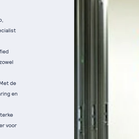
p,
cialist
fied
 zowel
 Met de
aring en
sterke
er voor