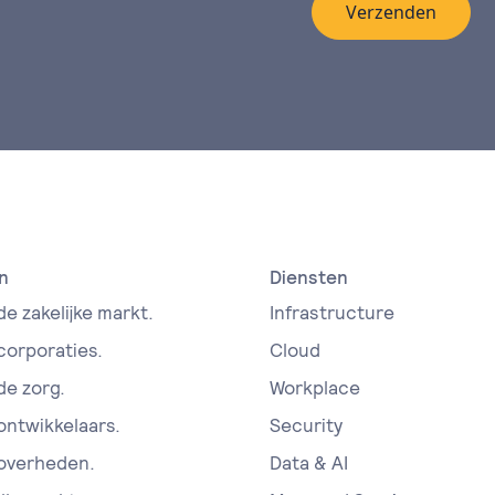
Verzenden
n
Diensten
de zakelijke markt.
Infrastructure
 corporaties.
Cloud
de zorg.
Workplace
 ontwikkelaars.
Security
 overheden.
Data & AI