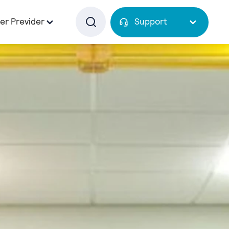
er Previder
Support