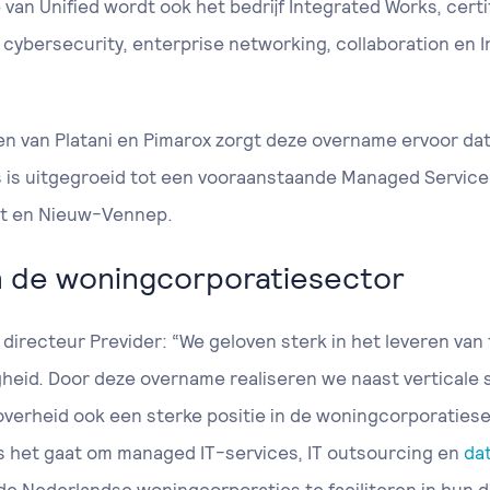
an Unified wordt ook het bedrijf Integrated Works, certi
 cybersecurity, enterprise networking, collaboration en I
n van Platani en Pimarox zorgt deze overname ervoor da
s is uitgegroeid tot een vooraanstaande Managed Service
ht en Nieuw-Vennep.
in de woningcorporatiesector
irecteur Previder: “We geloven sterk in het leveren va
eid. Door deze overname realiseren we naast verticale sp
e overheid ook een sterke positie in de woningcorporatiese
ls het gaat om managed IT-services, IT outsourcing en
da