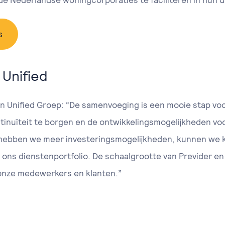
de Nederlandse woningcorporaties te faciliteren in hun di
s
 Unified
an Unified Groep: “De samenvoeging is een mooie stap voor
tinuïteit te borgen en de ontwikkelingsmogelijkheden voo
hebben we meer investeringsmogelijkheden, kunnen we k
ons dienstenportfolio. De schaalgrootte van Previder en 
 onze medewerkers en klanten.”