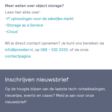
Meer weten over object storage?
Lees hier alles over:
-
IT oplossingen voor de zakelijke markt
-
Storage as a Service
-
Cloud
Wil je direct contact opnemen? Je kunt ons bereiken via
info@previder.nl
, op
088 - 332 3333
, of via onze
contactpagina
.
Inschrijven nieuwsbrief
Op de hoogte blijven van de laatste tech-ontwikkelingen,
nieuwtjes, events en cases? Meld je aan voor onze
nieuwsbrief!