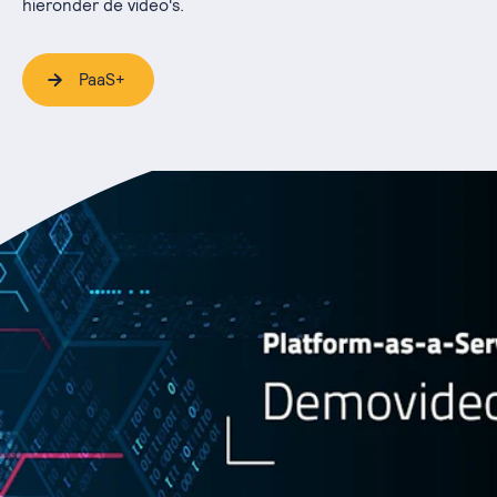
hieronder de video's.
PaaS+