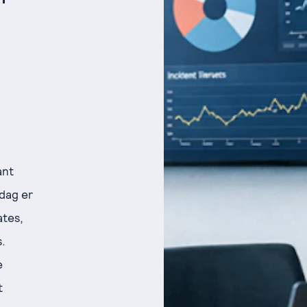
ant
kdag er
ates,
.
e
t