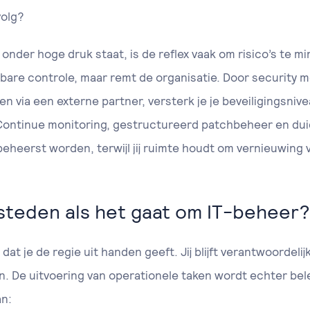
volg?
onder hoge druk staat, is de reflex vaak om risico’s te m
nbare controle, maar remt de organisatie. Door security
n via een externe partner, versterk je je beveiligingsniv
 Continue monitoring, gestructureerd patchbeheer en dui
 beheerst worden, terwijl jij ruimte houdt om vernieuwing
esteden als het gaat om IT-beheer?
at je de regie uit handen geeft. Jij blijft verantwoordelij
n. De uitvoering van operationele taken wordt echter beleg
an: