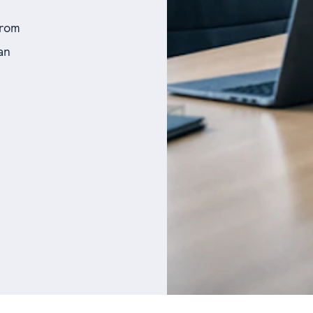
arom
an