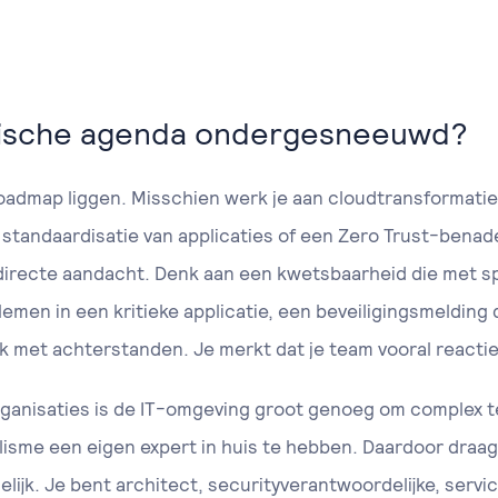
egische agenda ondergesneeuwd?
roadmap liggen. Misschien werk je aan cloudtransformati
tandaardisatie van applicaties of een Zero Trust-benade
 directe aandacht. Denk aan een kwetsbaarheid die met 
men in een kritieke applicatie, een beveiligingsmelding
 met achterstanden. Je merkt dat je team vooral reactie
rganisaties is de IT-omgeving groot genoeg om complex te 
lisme een eigen expert in huis te hebben. Daardoor draa
lijk. Je bent architect, securityverantwoordelijke, serv