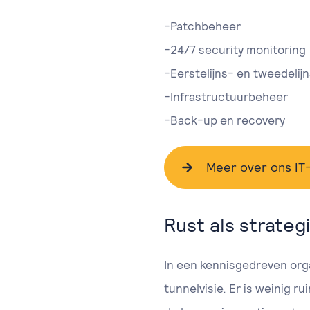
-Patchbeheer
-24/7 security monitoring
-Eerstelijns- en tweedelij
-Infrastructuurbeheer
-Back-up en recovery
Meer over ons IT
Rust als strate
In een kennisgedreven orga
tunnelvisie. Er is weinig r