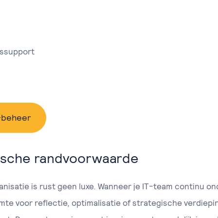
nssupport
-beheer
gische randvoorwaarde
nisatie is rust geen luxe. Wanneer je IT-team continu ond
uimte voor reflectie, optimalisatie of strategische verdiepi