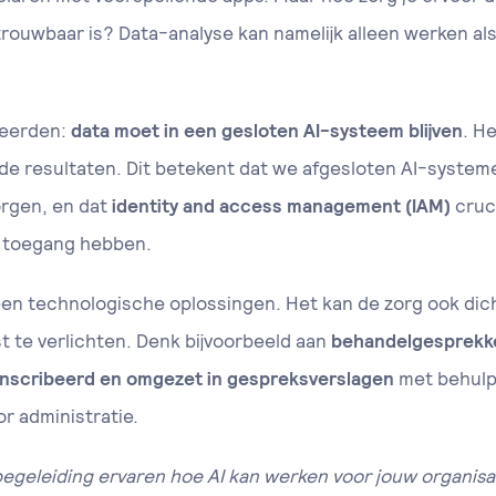
ouwbaar is? Data-analyse kan namelijk alleen werken al
 leerden:
data moet in een gesloten AI-systeem blijven
. H
in de resultaten. Dit betekent dat we afgesloten AI-syste
orgen, en dat
identity and access management (IAM)
cruci
 toegang hebben.
een technologische oplossingen. Het kan de zorg ook dich
st te verlichten. Denk bijvoorbeeld aan
behandelgesprekke
scribeerd en omgezet in gespreksverslagen
met behulp v
or administratie.
e begeleiding ervaren hoe AI kan werken voor jouw organisa