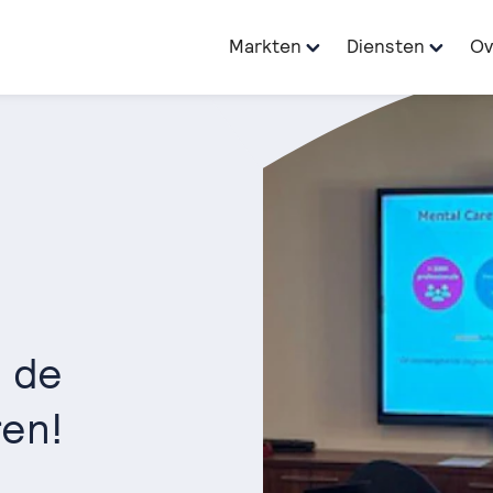
Markten
Diensten
Ov
n de
ren!