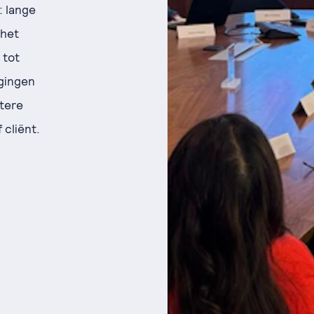
: lange
 het
 tot
agingen
ntere
 cliënt.