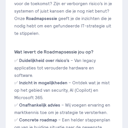
voor de toekomst? Zijn er verborgen risico’s in je
systemen of juist kansen die je nog niet benut?
Onze
Roadmapsessie
geeft je de inzichten die je
nodig hebt om een gefundeerde IT-strategie uit
te stippelen.
Wat levert de Roadmapsessie jou op?
✅
Duidelijkheid over risico’s
– Van legacy
applicaties tot verouderde hardware en
software.
✅
Inzicht in mogelijkheden
– Ontdek wat je mist
op het gebied van security, AI (Copilot) en
Microsoft 365.
✅
Onafhankelijk advies
– Wij voegen ervaring en
marktkennis toe om je strategie te versterken.
✅
Concrete roadmap
– Een helder stappenplan
om van je huidige situatie naar de gewenste