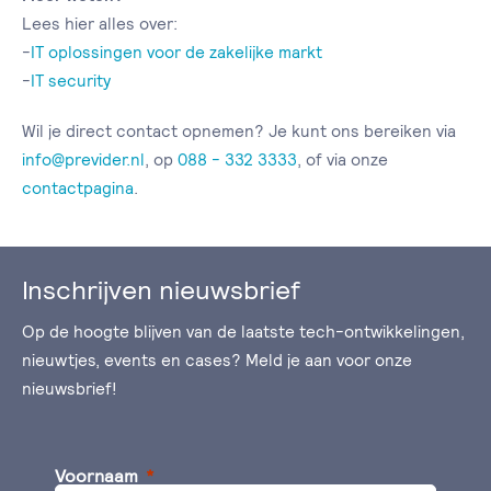
Lees hier alles over:
-
IT oplossingen voor de zakelijke markt
-
IT security
Wil je direct contact opnemen? Je kunt ons bereiken via
info@previder.nl
, op
088 - 332 3333
, of via onze
contactpagina
.
Inschrijven nieuwsbrief
Op de hoogte blijven van de laatste tech-ontwikkelingen,
nieuwtjes, events en cases? Meld je aan voor onze
nieuwsbrief!
Voornaam