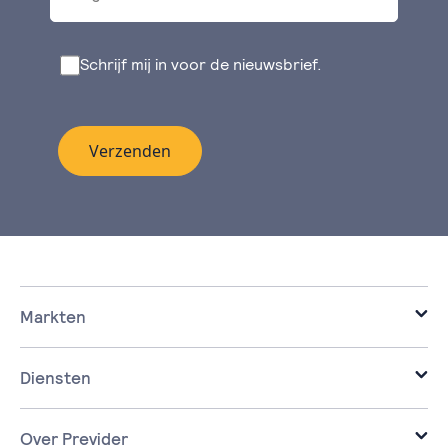
Schrijf mij in voor de nieuwsbrief.
Verzenden
Markten
it voor de zakelijke markt.
it voor corporaties.
Diensten
it voor de zorg.
Infrastructure
it voor ontwikkelaars.
Cloud
Over Previder