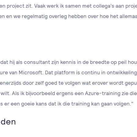
p een project zit. Vaak werk ik samen met collega's aan pr
n en we regelmatig overleg hebben over hoe het allemaal g
 dat hij als consultant zijn kennis in de breedte op peil ho
zure van Microsoft. Dat platform is continu in ontwikkelin
ik enerzijds door zelf goed te volgen wat erover wordt gep
wilt. Als ik bijvoorbeeld ergens een Azure-training zie die
s er een goeie kans dat ik die training kan gaan volgen."
eden