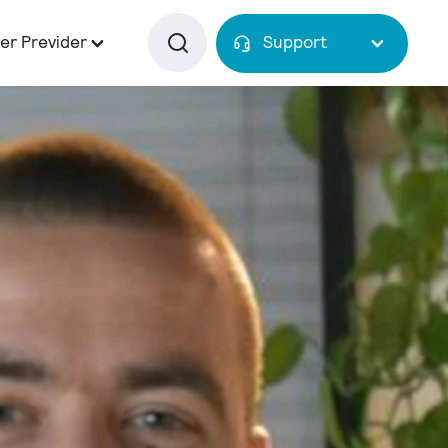
er Previder
Support