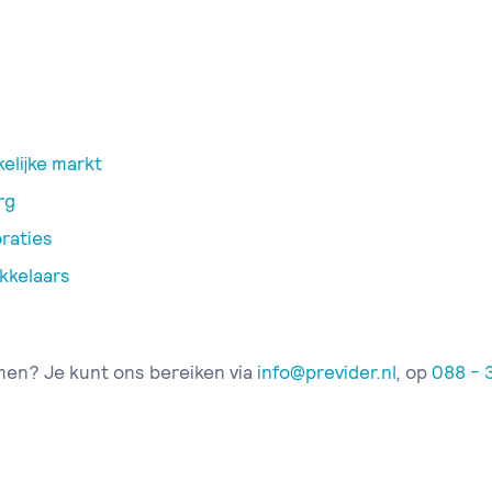
elijke markt
rg
raties
kkelaars
men? Je kunt ons bereiken via
info@previder.nl
, op
088 - 