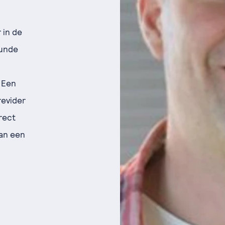
 in de
kunde
 Een
revider
rect
van een