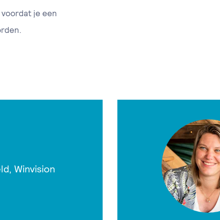
 voordat je een
orden.
d, Winvision