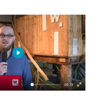
Play
-00:19
Enter
fullscreen