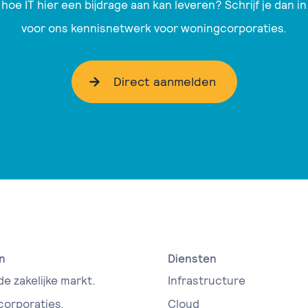
hoe IT hier een bijdrage aan kan leveren? Schrijf je dan in
voor ons kennisnetwerk voor woningcorporaties.
Direct aanmelden
n
Diensten
de zakelijke markt.
Infrastructure
 corporaties.
Cloud