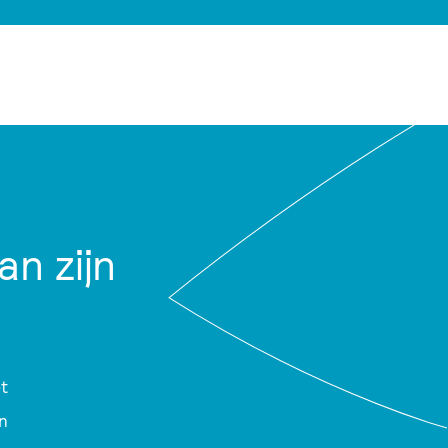
n zijn
t
n