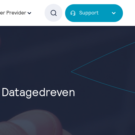
er Previder
Support
: Datagedreven