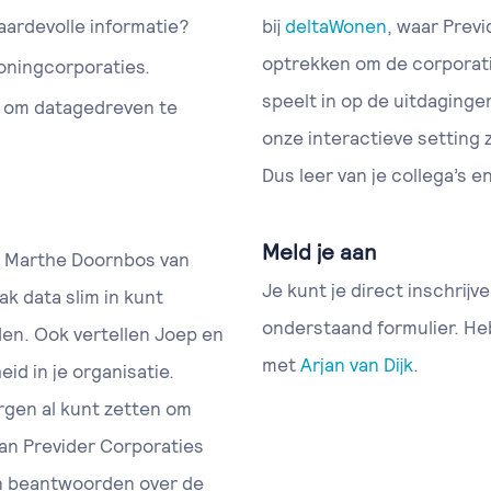
aardevolle informatie?
bij
deltaWonen
, waar Prev
optrekken om de corporati
oningcorporaties.
speelt in op de uitdaginge
en om datagedreven te
onze interactieve setting 
Dus leer van je collega’s en 
Meld je aan
n Marthe Doornbos van
Je kunt je direct inschrij
ak data slim in kunt
onderstaand formulier. He
en. Ook vertellen Joep en
met
Arjan van Dijk
.
id in je organisatie.
orgen al kunt zetten om
van Previder Corporaties
n beantwoorden over de