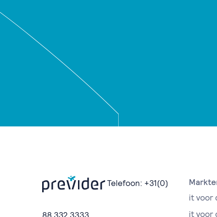
Markte
Telefoon:
+31(0)
it voor 
it voor
88 332 3333