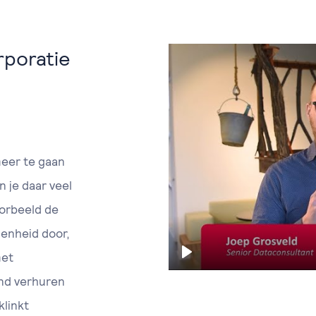
poratie
eer te gaan
 je daar veel
oorbeeld de
enheid door,
met
Play
nd verhuren
klinkt