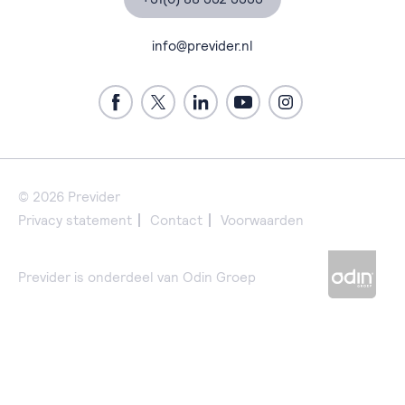
Managed Services
Klantverhalen
Professional Services
Blogs, nieuws & events
info@previder.nl
Techblogs
Contact
Support
Werken bij Previder
Previder Portal
© 2026 Previder
Privacy statement
Contact
Voorwaarden
Previder is onderdeel van Odin Groep