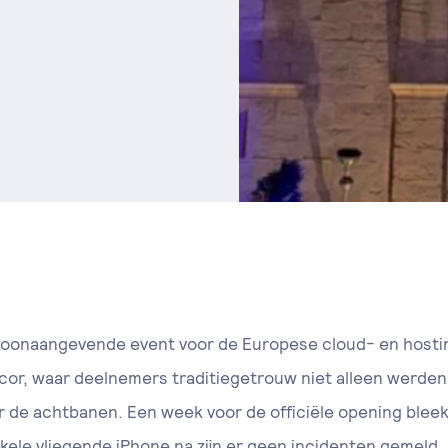
t toonaangevende event voor de Europese cloud- en hosti
or, waar deelnemers traditiegetrouw niet alleen werden 
or de achtbanen. Een week voor de officiële opening bleek
ele vliegende iPhone na zijn er geen incidenten gemeld.