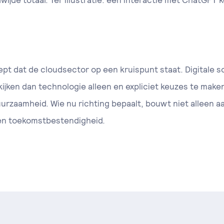
ijde totaal. Ter illustratie: één interactie met ChatGPT 
t dat de cloudsector op een kruispunt staat. Digitale s
kijken dan technologie alleen en expliciet keuzes te make
urzaamheid. Wie nu richting bepaalt, bouwt niet alleen aa
en toekomstbestendigheid.