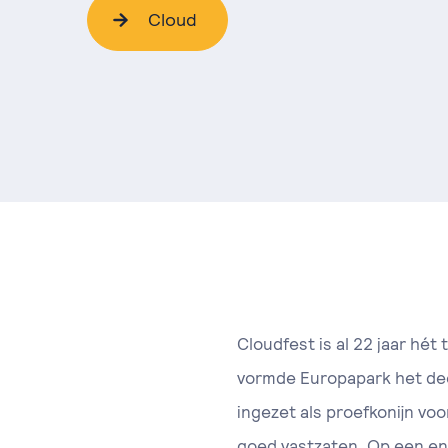
Cloud
Cloudfest is al 22 jaar hé
vormde Europapark het dec
ingezet als proefkonijn vo
goed vastzaten. Op een enk