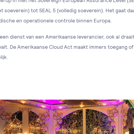
ierop in met het Sovereign European Assurance Level (SE
iet soeverein) tot SEAL 5 (volledig soeverein). Het gaat daa
idische en operationele controle binnen Europa.
 een dienst van een Amerikaanse leverancier, ook al draa
valt. De Amerikaanse Cloud Act maakt immers toegang of 
ijk.