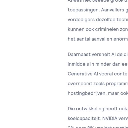
AI was het tweede grote th
toepassingen. Aanvallers g
verdedigers dezelfde techn
kunnen ook criminelen zon
het aantal aanvallen enor
Daarnaast versnelt AI de d
inmiddels in minder dan een
Generative AI vooral conte
overneemt zoals programme
hostingbedrijven, maar ook
Die ontwikkeling heeft oo
koelcapaciteit. NVIDIA ver