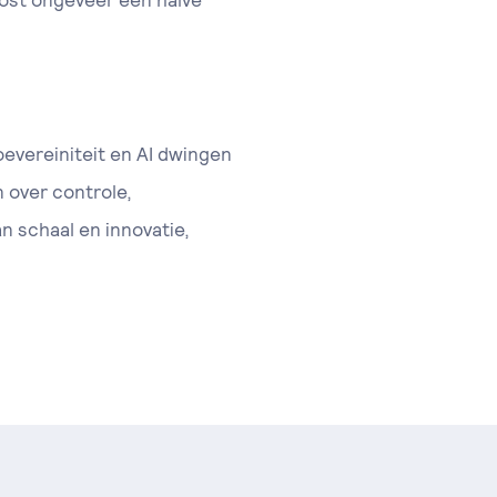
kost ongeveer een halve
oevereiniteit en AI dwingen
n over controle,
n schaal en innovatie,