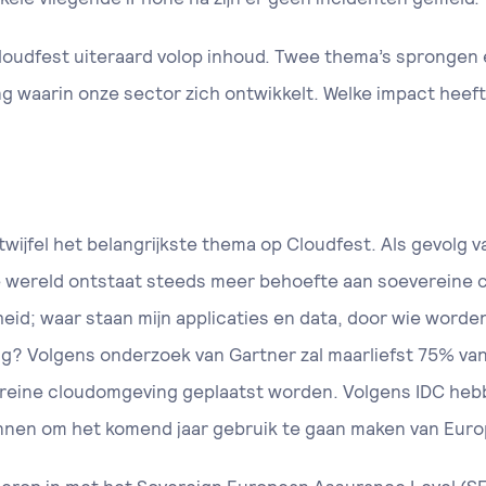
udfest uiteraard volop inhoud. Twee thema’s sprongen er d
ng waarin onze sector zich ontwikkelt. Welke impact heef
twijfel het belangrijkste thema op Cloudfest. Als gevolg v
 de wereld ontstaat steeds meer behoefte aan soevereine
heid; waar staan mijn applicaties en data, door wie word
ng? Volgens onderzoek van Gartner zal maarliefst 75% va
ereine cloudomgeving geplaatst worden. Volgens IDC he
nnen om het komend jaar gebruik te gaan maken van Euro