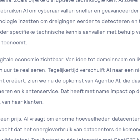
ema. Zoals bij elke disruptieve technologie kent AI zowel 
ebruiken AI om cyberaanvallen sneller en geavanceerder u
ologie inzetten om dreigingen eerder te detecteren en te
der specifieke technische kennis aanvallen met behulp v
m toeneemt.
igitale economie zichtbaar. Van idee tot domeinnaam en liv
 uur te realiseren. Tegelijkertijd verschuift AI naar een 
nt creëert, zien we nu de opkomst van Agentic AI, die daa
ren en klantenservice. Dat heeft met name impact op de
 van haar klanten.
k een prijs. AI vraagt om enorme hoeveelheden datacente
wacht dat het energieverbruik van datacenters de komende