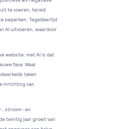
positieve als negatieve
it te voeren, terwijl
 beperken. Tegelijkertijd
an AI uitvoeren, waardoor
e website: met AI is dat
nieuwe fase. Waar
dwerkelijk taken
 inrichting van
r-, stroom- en
 twintig jaar groeit van