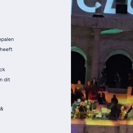
bepalen
 heeft
ick
n dit
 &