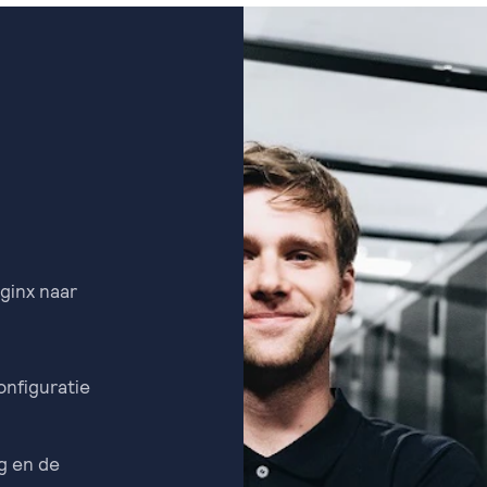
nginx naar
onfiguratie
g en de