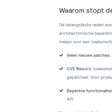
Waarom stopt d
De belangrijkste reden vo
architectonische beperking
maken voor een toekomstb
Geen nieuwe patches:
CVE Risico's:
toekomsti
gepatched. Voor produ
Beperkte functionalitei
API.