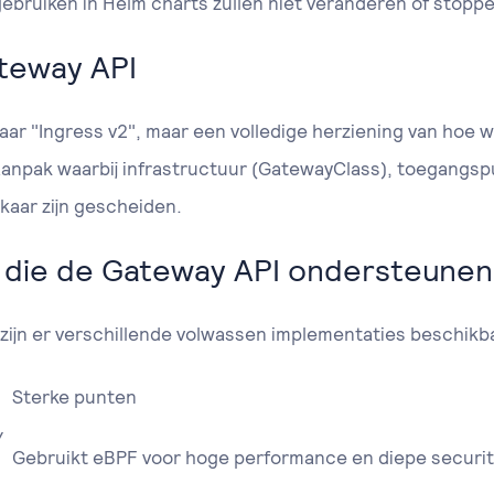
gebruiken in Helm charts zullen niet veranderen of stop
teway API
aar "Ingress v2", maar een volledige herziening van hoe 
aanpak waarbij infrastructuur (GatewayClass), toegangs
kaar zijn gescheiden.
 die de Gateway API ondersteunen
, zijn er verschillende volwassen implementaties beschikb
Sterke punten
/
Gebruikt eBPF voor hoge performance en diepe security