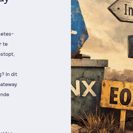
netes-
r te
estopt,
? In dit
Gateway
ande