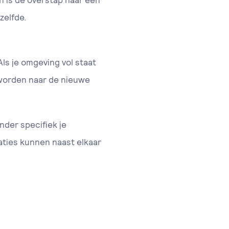
n is de overstap naar een
zelfde.
Als je omgeving vol staat
 worden naar de nieuwe
der specifiek je
laties kunnen naast elkaar