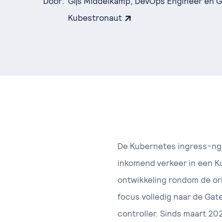
Door:
Gijs Middelkamp, DevOps Engineer en 
Kubestronaut
De Kubernetes ingress-ngi
inkomend verkeer in een K
ontwikkeling rondom de or
focus volledig naar de Gat
controller. Sinds maart 20