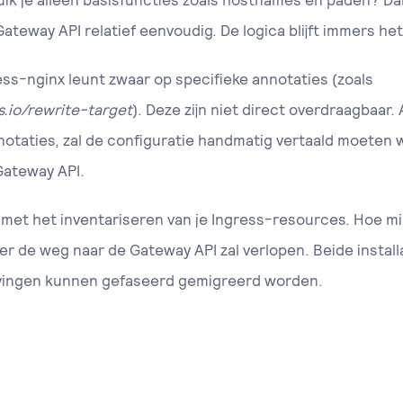
uik je alleen basisfuncties zoals hostnames en paden? Da
ateway API relatief eenvoudig. De logica blijft immers het
ss-nginx leunt zwaar op specifieke annotaties (zoals
s.io/rewrite-target
). Deze zijn niet direct overdraagbaar. 
notaties, zal de configuratie handmatig vertaald moeten
Gateway API.
met het inventariseren van je Ingress-resources. Hoe min
ler de weg naar de Gateway API zal verlopen. Beide instal
ingen kunnen gefaseerd gemigreerd worden.