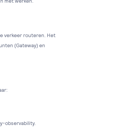
pen met werken.
we verkeer routeren. Het
punten (Gateway) en
aar:
-observability.