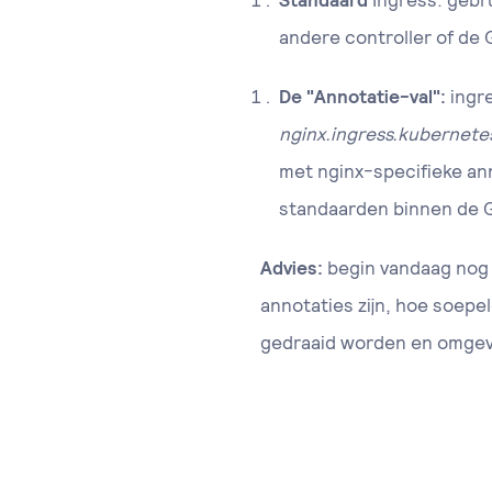
Standaard
Ingress: gebr
andere controller of de G
De "Annotatie-val":
ingre
nginx.ingress.kubernete
met nginx-specifieke an
standaarden binnen de 
Advies
:
begin vandaag nog 
annotaties zijn, hoe soepe
gedraaid worden en omgev