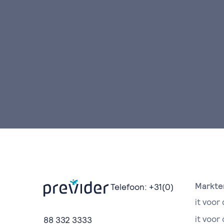
Markte
Telefoon:
+31(0)
it voor 
it voor
88 332 3333