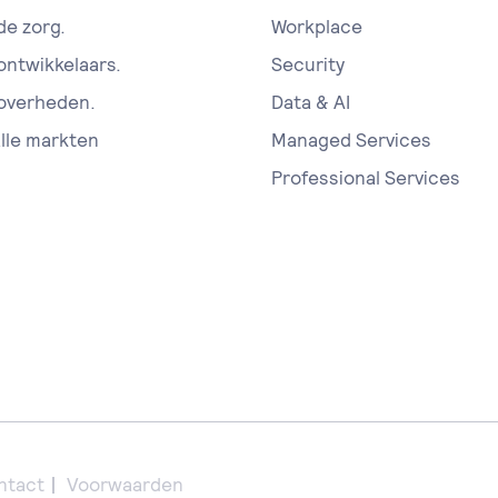
de zorg.
Workplace
 ontwikkelaars.
Security
 overheden.
Data & AI
alle markten
Managed Services
Professional Services
ntact
Voorwaarden