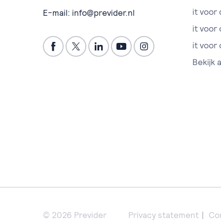
it voor 
E-mail:
info@previder.nl
it voor
it voor
Bekijk 
© 2026 Previder
Privacy statement
Co