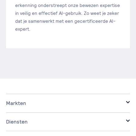
erkenning onderstreept onze bewezen expertise
in veilig en effectief AI-gebruik. Zo weet je zeker
dat je samenwerkt met een gecertificeerde AI-
expert.
Markten
it voor de zakelijke markt.
it voor corporaties.
Diensten
it voor de zorg.
Infrastructure
it voor ontwikkelaars.