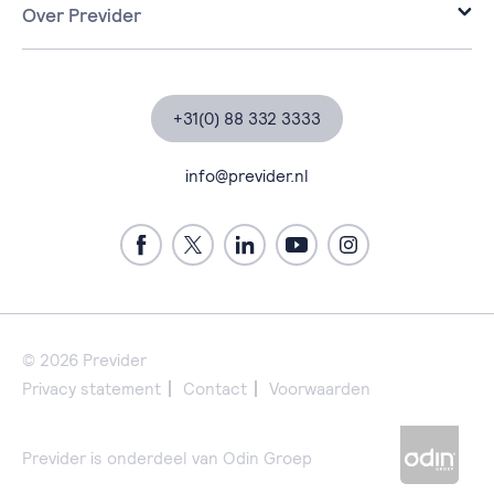
Cloud
Over Previder
it voor overheden.
Workplace
Over Previder
Bekijk alle markten
Security
Partners
Data & AI
Certificeringen
+31(0) 88 332 3333
Managed Services
Klantverhalen
Professional Services
Blogs, nieuws & events
info@previder.nl
Techblogs
Contact
Support
Werken bij Previder
Previder Portal
© 2026 Previder
Privacy statement
Contact
Voorwaarden
Previder is onderdeel van Odin Groep