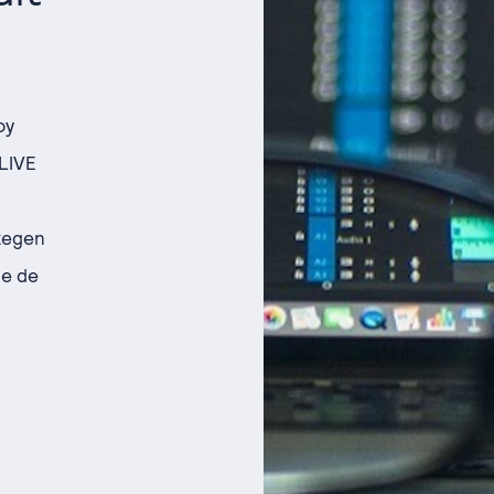
oy
 LIVE
tegen
je de