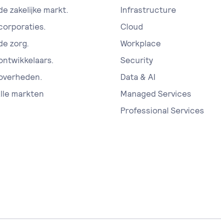
de zakelijke markt.
Infrastructure
 corporaties.
Cloud
de zorg.
Workplace
 ontwikkelaars.
Security
 overheden.
Data & AI
alle markten
Managed Services
Professional Services