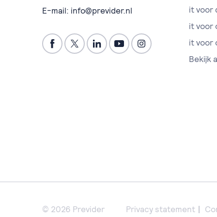
it voor 
E-mail:
info@previder.nl
it voor
it voor
Bekijk 
© 2026 Previder
Privacy statement
Co