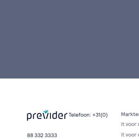
Markte
Telefoon:
+31(0)
it voor 
it voor
88 332 3333