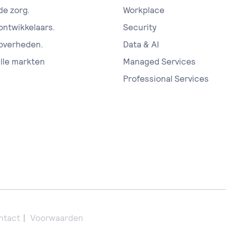
de zorg.
Workplace
 ontwikkelaars.
Security
 overheden.
Data & AI
alle markten
Managed Services
Professional Services
ntact
Voorwaarden