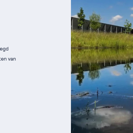
oegd
ten van