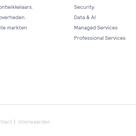
 ontwikkelaars.
Security
 overheden.
Data & AI
alle markten
Managed Services
Professional Services
ntact
Voorwaarden