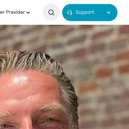
er Previder
Support