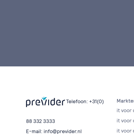
Markte
Telefoon:
+31(0)
it voor 
it voor
88 332 3333
it voor 
E-mail:
info@previder.nl