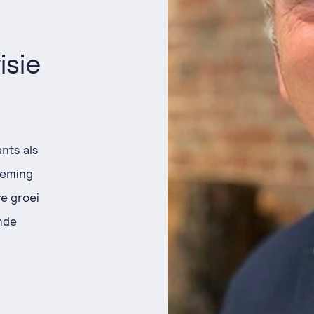
isie
nts als
oeming
e groei
nde