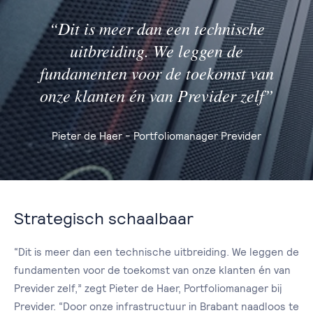
“Dit is meer dan een technische
uitbreiding. We leggen de
fundamenten voor de toekomst van
onze klanten én van Previder zelf”
Pieter de Haer - Portfoliomanager Previder
Strategisch schaalbaar
“Dit is meer dan een technische uitbreiding. We leggen de
fundamenten voor de toekomst van onze klanten én van
Previder zelf,” zegt Pieter de Haer, Portfoliomanager bij
Previder. “Door onze infrastructuur in Brabant naadloos te