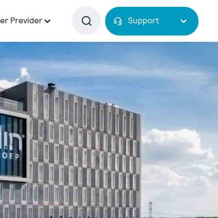
er Previder
Support