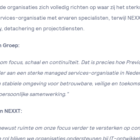
 organisaties zich volledig richten op waar zij het sterkst
vices-organisatie met ervaren specialisten, terwijl NEX
, detachering en projectdiensten.
n Groep:
m focus, schaal en continuïteit. Dat is precies hoe Previd
 aan een sterke managed services-organisatie in Neder
n stabiele omgeving voor betrouwbare, veilige en toekoms
 persoonlijke samenwerking.”
an NEXXT:
ewust ruimte om onze focus verder te versterken op con
 rol blijven we organisaties ondersteunen bij IT-ontwikkel