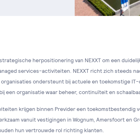
strategische herpositionering van NEXXT om een duidelij
aged services-activiteiten. NEXXT richt zich steeds nadr
e organisaties ondersteunt bij actuele en toekomstige I
bij een organisatie waar beheer, continuïteit en schaalba
iteiten krijgen binnen Previder een toekomstbestendig v
rkzaam vanuit vestigingen in Wognum, Amersfoort en Gron
ouden hun vertrouwde rol richting klanten.