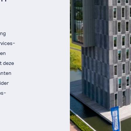
ing
rvices-
den
t deze
anten
ider
es-