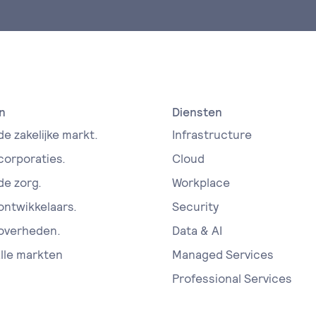
n
Diensten
de zakelijke markt.
Infrastructure
 corporaties.
Cloud
de zorg.
Workplace
 ontwikkelaars.
Security
 overheden.
Data & AI
alle markten
Managed Services
Professional Services