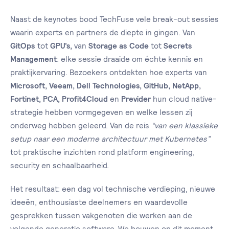
Naast de keynotes bood TechFuse vele break-out sessies
waarin experts en partners de diepte in gingen. Van
GitOps
tot
GPU’s,
van
Storage as Code
tot
Secrets
Management
: elke sessie draaide om échte kennis en
praktijkervaring. Bezoekers ontdekten hoe experts van
Microsoft, Veeam, Dell Technologies, GitHub, NetApp,
Fortinet, PCA, Profit4Cloud
en
Previder
hun cloud native-
strategie hebben vormgegeven en welke lessen zij
onderweg hebben geleerd. Van de reis
“van een klassieke
setup naar een moderne architectuur met Kubernetes”
tot praktische inzichten rond platform engineering,
security en schaalbaarheid.
Het resultaat: een dag vol technische verdieping, nieuwe
ideeën, enthousiaste deelnemers en waardevolle
gesprekken tussen vakgenoten die werken aan de
volgende generatie software. We bouwen op dit moment