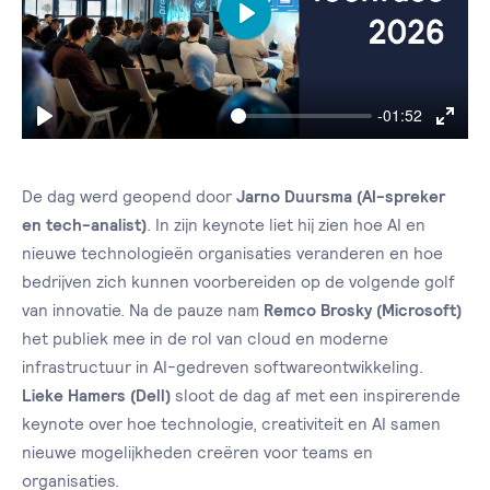
Play
-01:52
Play
Enter
fullsc
De dag werd geopend door
Jarno Duursma (AI-spreker
en tech-analist)
. In zijn keynote liet hij zien hoe AI en
nieuwe technologieën organisaties veranderen en hoe
bedrijven zich kunnen voorbereiden op de volgende golf
van innovatie. Na de pauze nam
Remco Brosky (Microsoft)
het publiek mee in de rol van cloud en moderne
infrastructuur in AI-gedreven softwareontwikkeling.
Lieke Hamers (Dell)
sloot de dag af met een inspirerende
keynote over hoe technologie, creativiteit en AI samen
nieuwe mogelijkheden creëren voor teams en
organisaties.