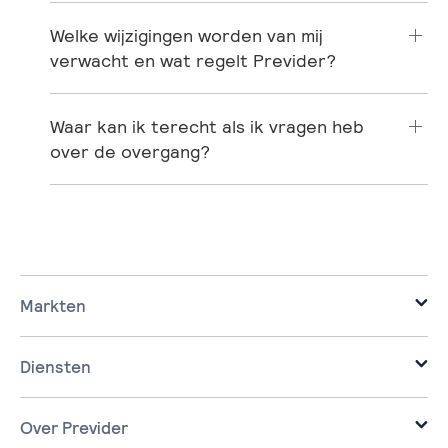
Welke wijzigingen worden van mij
verwacht en wat regelt Previder?
Waar kan ik terecht als ik vragen heb
over de overgang?
Markten
it voor de zakelijke markt.
it voor corporaties.
Diensten
it voor de zorg.
Infrastructure
it voor ontwikkelaars.
Cloud
Over Previder
it voor overheden.
Workplace