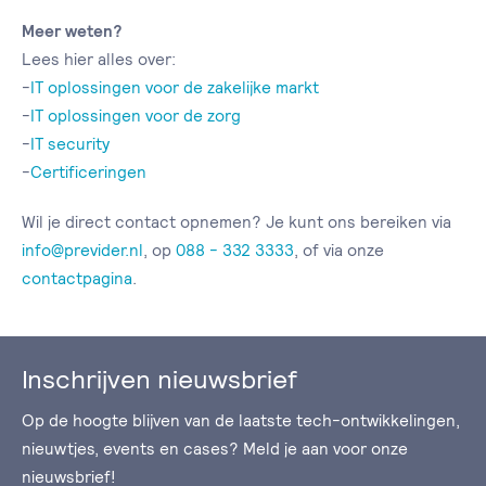
Meer weten?
Lees hier alles over:
-
IT oplossingen voor de zakelijke markt
-
IT oplossingen voor de zorg
-
IT security
-
Certificeringen
Wil je direct contact opnemen? Je kunt ons bereiken via
info@previder.nl
, op
088 - 332 3333
, of via onze
contactpagina
.
Inschrijven nieuwsbrief
Op de hoogte blijven van de laatste tech-ontwikkelingen,
nieuwtjes, events en cases? Meld je aan voor onze
nieuwsbrief!